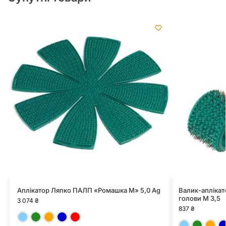
Аплікатор Ляпко ПАЛП «Ромашка М» 5,0 Ag
Валик-аплікат
голови М 3,5
3 074
₴
837
₴
Блакитний
Зелений
Помаранчевий
Синій
Червоний