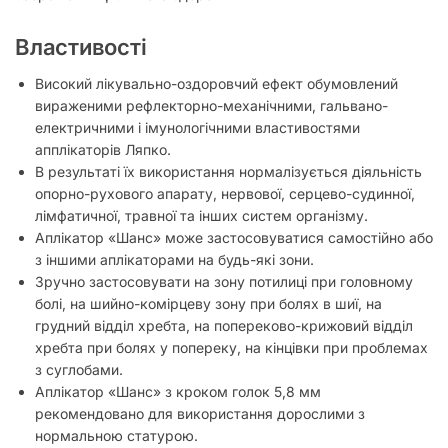
Властивості
Високий лікувально-оздоровчий ефект обумовлений
вираженими рефлекторно-механічними, гальвано-
електричними і імунологічними властивостями
апплікаторів Ляпко.
В результаті їх використання нормалізується діяльність
опорно-рухового апарату, нервової, серцево-судинної,
лімфатичної, травної та інших систем організму.
Аплікатор «Шанс» може застосовуватися самостійно або
з іншими аплікаторами на будь-які зони.
Зручно застосовувати на зону потилиці при головному
болі, на шийно-комірцеву зону при болях в шиї, на
грудний відділ хребта, на попереково-крижовий відділ
хребта при болях у попереку, на кінцівки при проблемах
з суглобами.
Аплікатор «Шанс» з кроком голок 5,8 мм
рекомендовано для використання дорослими з
нормальною статурою.