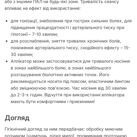
або з іншими ПАЛ на будь-які зони. Тривалість сеансу
впливає на ефект від використання:
для тонізації, знеболення при гострих сильних болях, для
підвищення працездатності і артеріального тиску при
гіпотонії – 7-10 хвилин;
для розслаблення, зняття тривалих хронічних болів,
пониження артеріального тиску, снодійного ефекту – 15-
30 хвилин;
Аплікатор може застосовуватися для тривалого носіння
в зонах найбільшого болю, в зонах найбільшого
розташування біологічно активних точок. Його
рекомендується носити під поясом, еластичним бинтом
або зміцнюючою пов’язкою. Час носіння від 30 хвилин
до 2-3-х годин. Відчуття при використанні аплікатора
мають бути комфортними і приємними!
Догляд
Гігієнічний догляд за ним передбачає: обробку миючим
розчином (шампунь, рідке мило), промивання проточною