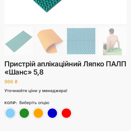
Пристрій аплікаційний Ляпко ПАЛП
«Шанс» 5,8
966
₴
Уточнюйте ціни у менеджера!
Виберіть опцію
КОЛІР
:
Блакитний
Зелений
Помаранчевий
Синій
Червоний