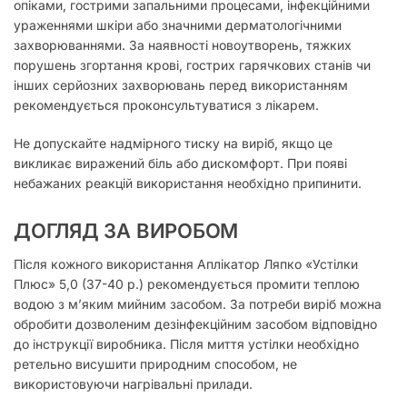
опіками, гострими запальними процесами, інфекційними
ураженнями шкіри або значними дерматологічними
захворюваннями. За наявності новоутворень, тяжких
порушень згортання крові, гострих гарячкових станів чи
інших серйозних захворювань перед використанням
рекомендується проконсультуватися з лікарем.
Не допускайте надмірного тиску на виріб, якщо це
викликає виражений біль або дискомфорт. При появі
небажаних реакцій використання необхідно припинити.
ДОГЛЯД ЗА ВИРОБОМ
Після кожного використання Аплікатор Ляпко «Устілки
Плюс» 5,0 (37-40 р.) рекомендується промити теплою
водою з м’яким мийним засобом. За потреби виріб можна
обробити дозволеним дезінфекційним засобом відповідно
до інструкції виробника. Після миття устілки необхідно
ретельно висушити природним способом, не
використовуючи нагрівальні прилади.