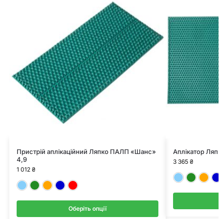
Пристрій аплікаційний Ляпко ПАЛП «Шанс»
Аплікатор Ляп
4,9
3 365
₴
1 012
₴
Блакитний
Зелений
Помаранчевий
Синій
Червоний
Оберіть опції