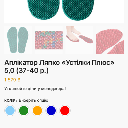
Аплікатор Ляпко «Устілки Плюс»
5,0 (37-40 р.)
1 579
₴
Уточнюйте ціни у менеджера!
Виберіть опцію
КОЛІР
:
Блакитний
Зелений
Помаранчевий
Синій
Червоний