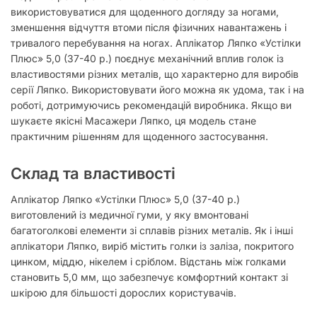
використовуватися для щоденного догляду за ногами,
зменшення відчуття втоми після фізичних навантажень і
тривалого перебування на ногах. Аплікатор Ляпко «Устілки
Плюс» 5,0 (37-40 р.) поєднує механічний вплив голок із
властивостями різних металів, що характерно для виробів
серії Ляпко. Використовувати його можна як удома, так і на
роботі, дотримуючись рекомендацій виробника. Якщо ви
шукаєте якісні Масажери Ляпко, ця модель стане
практичним рішенням для щоденного застосування.
Склад та властивості
Аплікатор Ляпко «Устілки Плюс» 5,0 (37-40 р.)
виготовлений із медичної гуми, у яку вмонтовані
багатоголкові елементи зі сплавів різних металів. Як і інші
аплікатори Ляпко, виріб містить голки із заліза, покритого
цинком, міддю, нікелем і сріблом. Відстань між голками
становить 5,0 мм, що забезпечує комфортний контакт зі
шкірою для більшості дорослих користувачів.