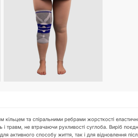
м кільцем та спіральними ребрами жорсткості еластични
ь і травм, не втрачаючи рухливості суглоба. Виріб поє
для активного способу життя, так і для відновлення піс