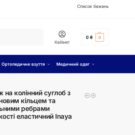
Список бажань
Шукати
0
₴
0
Кабінет
Ортопедичне взуття
Медичний одяг
 на колінний суглоб з
новим кільцем та
льними ребрами
ості еластичний Inaya