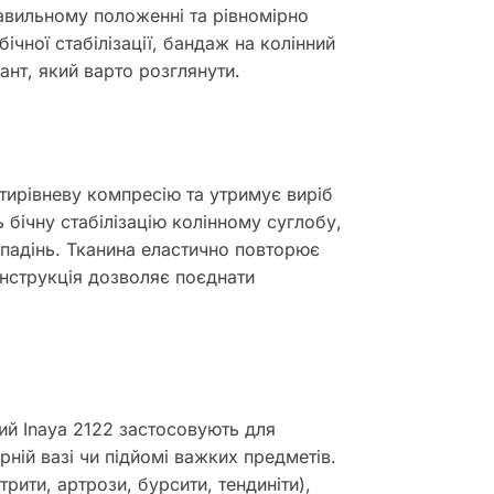
равильному положенні та рівномірно
чної стабілізації, бандаж на колінний
ант, який варто розглянути.
тирівневу компресію та утримує виріб
ь бічну стабілізацію колінному суглобу,
і падінь. Тканина еластично повторює
онструкція дозволяє поєднати
ий Inaya 2122 застосовують для
ній вазі чи підйомі важких предметів.
рити, артрози, бурсити, тендиніти),