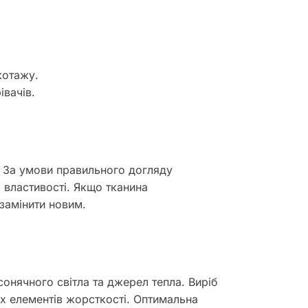
котажу.
івачів.
ь. За умови правильного догляду
і властивості. Якщо тканина
замінити новим.
сонячного світла та джерел тепла. Виріб
их елементів жорсткості. Оптимальна