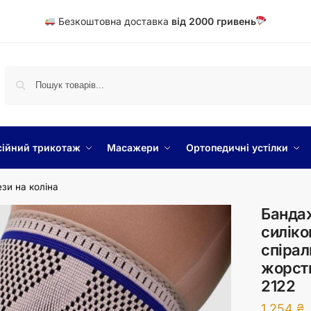
Безкоштовна доставка
від
20
00 гривень
ійний трикотаж
Масажери
Ортопедичні устілки
ези на коліна
Бандаж
силіко
спіра
жорстк
2122
1 254
₴