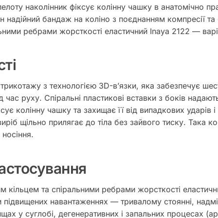
пелоту наколінник фіксує колінну чашку в анатомічно п
 надійний бандаж на коліно з поєднанням компресії та бі
ьними ребрами жорсткості еластичний Inaya 2122 — варі
сті
 трикотажу з технологією 3D-вʼязки, яка забезпечує шес
ід час руху. Спіральні пластикові вставки з боків надают
ксує колінну чашку та захищає її від випадкових ударів 
иріб щільно прилягає до тіла без зайвого тиску. Така к
 носіння.
застосування
им кільцем та спіральними ребрами жорсткості еластичн
 підвищених навантаженнях — тривалому стоянні, надмір
щах у суглобі, дегенеративних і запальних процесах (арт