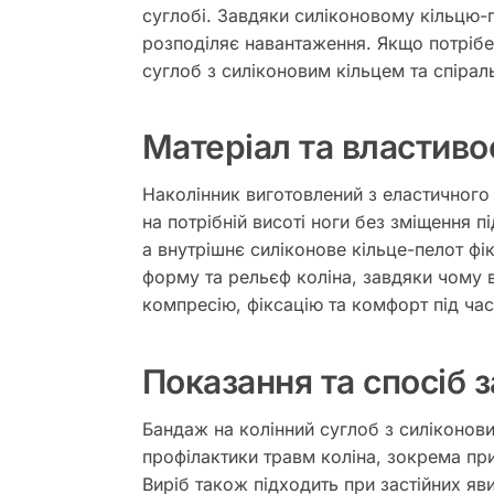
суглобі. Завдяки силіконовому кільцю-
розподіляє навантаження. Якщо потрібен
суглоб з силіконовим кільцем та спірал
Матеріал та властиво
Наколінник виготовлений з еластичного
на потрібній висоті ноги без зміщення п
а внутрішнє силіконове кільце-пелот фі
форму та рельєф коліна, завдяки чому в
компресію, фіксацію та комфорт під час
Показання та спосіб 
Бандаж на колінний суглоб з силіконов
профілактики травм коліна, зокрема при
Виріб також підходить при застійних яви