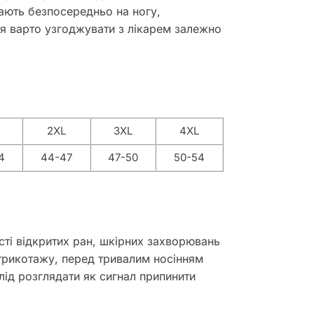
гають безпосередньо на ногу,
ня варто узгоджувати з лікарем залежно
2XL
3XL
4XL
4
44-47
47-50
50-54
ті відкритих ран, шкірних захворювань
в трикотажу, перед тривалим носінням
лід розглядати як сигнал припинити