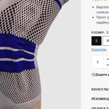
Виробл
силіко
Пелот 
надійну
S
РОЗМІР
:
S
Очистити
Додати 
КОНСУЛЬТ
РЕКОМЕНД
ОПЛАТА Т