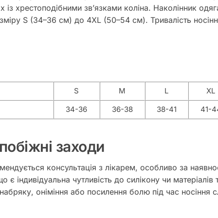
х із хрестоподібними звʼязками коліна. Наколінник одя
зміру S (34–36 см) до 4XL (50–54 см). Тривалість носін
S
M
L
XL
34-36
36-38
38-41
41-4
побіжні заходи
ендується консультація з лікарем, особливо за наявнос
кщо є індивідуальна чутливість до силікону чи матеріалі
набряку, оніміння або посилення болю під час носіння с