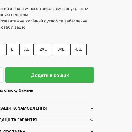
ений з еластичного трикотажу з внутрішнім
новим пелотом
розвантажує колінний суглоб та забезпечує
 стабілізацію
M
L
XL
2XL
3XL
4XL
Додати в кошик
до списку бажань
АЦІЯ ТА ЗАМОВЛЕННЯ
АЦІЇ ТА ГАРАНТІЯ
А ДОСТАВКА