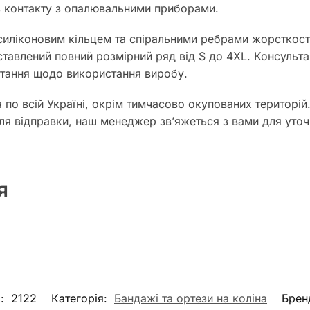
з контакту з опалювальними приборами.
силіконовим кільцем та спіральними ребрами жорсткост
ставлений повний розмірний ряд від S до 4XL. Консульт
питання щодо використання виробу.
о всій Україні, окрім тимчасово окупованих територій
ля відправки, наш менеджер зв’яжеться з вами для уточ
я
л:
2122
Категорія:
Бандажі та ортези на коліна
Брен