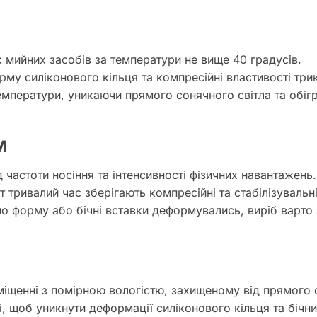
 мийних засобів за температури не вище 40 градусів.
рму силіконового кільця та компресійні властивості три
емператури, уникаючи прямого сонячного світла та обігр
м
 частоти носіння та інтенсивності фізичних навантажен
т тривалий час зберігають компресійні та стабілізувальн
ло форму або бічні вставки деформувались, виріб варто 
міщенні з помірною вологістю, захищеному від прямого 
, щоб уникнути деформації силіконового кільця та бічн