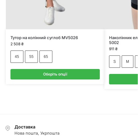
Тутор на колінний суглоб MV5026
Наколінник ел
5002
2 508
₴
911
₴
45
55
65
S
M
Оберіть опції
Доставка
Нова пошта, Укрпошта