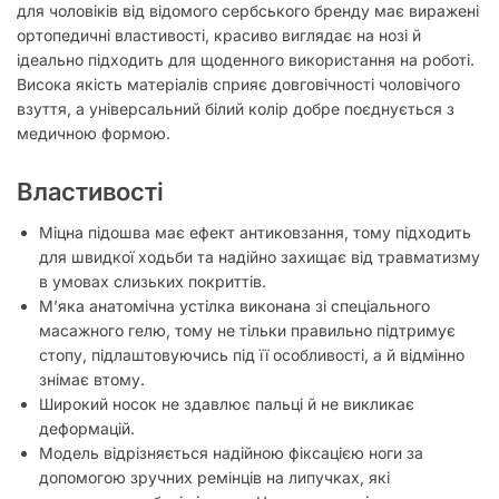
для чоловіків від відомого сербського бренду має виражені
ортопедичні властивості, красиво виглядає на нозі й
ідеально підходить для щоденного використання на роботі.
Висока якість матеріалів сприяє довговічності чоловічого
взуття, а універсальний білий колір добре поєднується з
медичною формою.
Властивості
Міцна підошва має ефект антиковзання, тому підходить
для швидкої ходьби та надійно захищає від травматизму
в умовах слизьких покриттів.
М’яка анатомічна устілка виконана зі спеціального
масажного гелю, тому не тільки правильно підтримує
стопу, підлаштовуючись під її особливості, а й відмінно
знімає втому.
Широкий носок не здавлює пальці й не викликає
деформацій.
Модель відрізняється надійною фіксацією ноги за
допомогою зручних ремінців на липучках, які