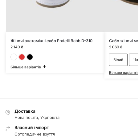
Жіночі анатомічні сабо Fratelli Babb D-310
Сабо жіночі м
2 140
₴
2 060
₴
Білий
Червоний
Чорний
Білий
Чо
Більше варіантів
Більше варіанті
Доставка
Нова пошта, Укрпошта
Власний імпорт
Ортопедичне взуття