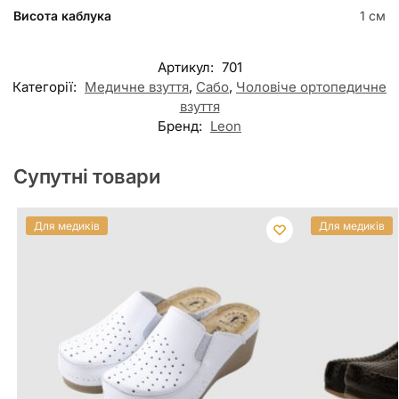
Висота каблука
1 см
Артикул:
701
Категорії:
Медичне взуття
,
Сабо
,
Чоловіче ортопедичне
взуття
Бренд:
Leon
Супутні товари
Для медиків
Для медиків