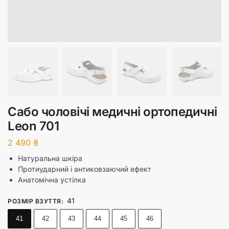
Сабо чоловічі медичні ортопедичні
Leon 701
2 490
₴
Натуральна шкіра
Протиударний і антиковзаючий ефект
Анатомічна устілка
41
РОЗМІР ВЗУТТЯ
:
41
42
43
44
45
46