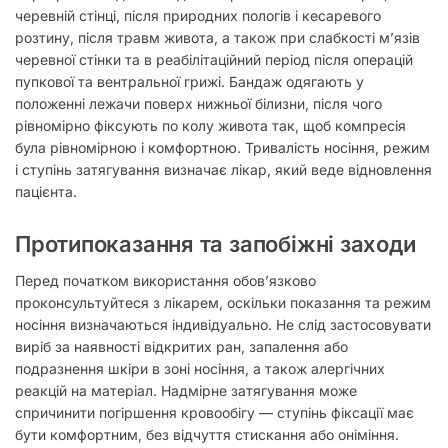
черевній стінці, після природних пологів і кесаревого
розтину, після травм живота, а також при слабкості м’язів
черевної стінки та в реабілітаційний період після операцій
пупкової та вентральної грижі. Бандаж одягають у
положенні лежачи поверх нижньої білизни, після чого
рівномірно фіксують по колу живота так, щоб компресія
була рівномірною і комфортною. Тривалість носіння, режим
і ступінь затягування визначає лікар, який веде відновлення
пацієнта.
Протипоказання та запобіжні заходи
Перед початком використання обов’язково
проконсультуйтеся з лікарем, оскільки показання та режим
носіння визначаються індивідуально. Не слід застосовувати
виріб за наявності відкритих ран, запалення або
подразнення шкіри в зоні носіння, а також алергічних
реакцій на матеріал. Надмірне затягування може
спричинити погіршення кровообігу — ступінь фіксації має
бути комфортним, без відчуття стискання або оніміння.