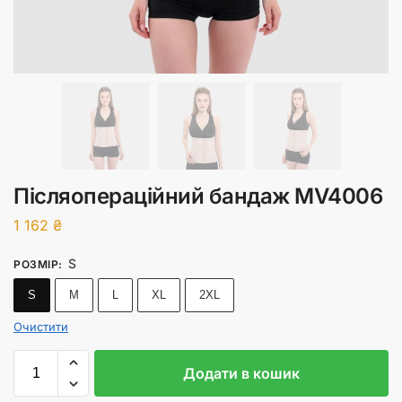
Післяопераційний бандаж MV4006
1 162
₴
S
РОЗМІР
:
S
M
L
XL
2XL
Очистити
Додати в кошик