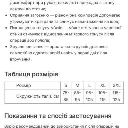
дискомфорт при рухах, нахилах і переходах зі стану
лежачи до стоячи;
Сприяння загоєнню — рівномірна компресія допомагає
утримувати краї рани та знижує навантаження на шов;
Покращення тонусу м’язів — м’яке стягування черевної
стінки стимулює відновлення м’язового тонусу після
операції або пологів;
Зручне вдягання — проста конструкція дозволяє
самостійно одягати виріб навіть у перші дні після
втручання.
Таблиця розмірів
Розмір
S
M
L
XL
2XL
75-
85-
95-
105-
115-
Окружність талії, см
85
95
105
115
125
Показання та спосіб застосування
Виріб рекомендований до використання після операцій на