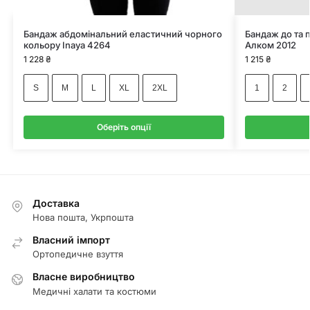
Бандаж абдомінальний еластичний чорного
Бандаж до та 
кольору Inaya 4264
Алком 2012
1 228
₴
1 215
₴
S
M
L
XL
2XL
1
2
Оберіть опції
Доставка
Нова пошта, Укрпошта
Власний імпорт
Ортопедичне взуття
Власне виробництво
Медичні халати та костюми