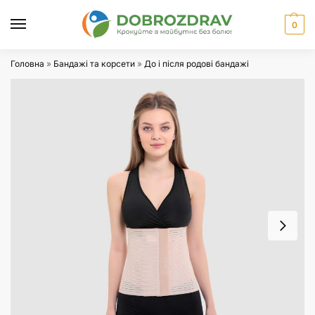
0
Головна
»
Бандажі та корсети
»
До і після родові бандажі