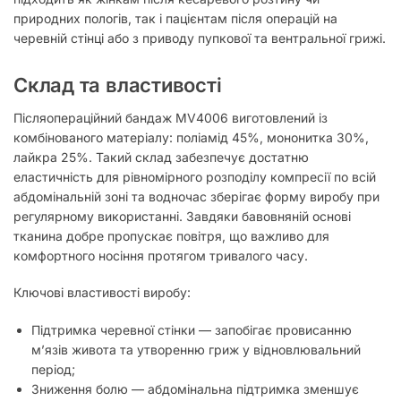
природних пологів, так і пацієнтам після операцій на
черевній стінці або з приводу пупкової та вентральної грижі.
Склад та властивості
Післяопераційний бандаж MV4006 виготовлений із
комбінованого матеріалу: поліамід 45%, мононитка 30%,
лайкра 25%. Такий склад забезпечує достатню
еластичність для рівномірного розподілу компресії по всій
абдомінальній зоні та водночас зберігає форму виробу при
регулярному використанні. Завдяки бавовняній основі
тканина добре пропускає повітря, що важливо для
комфортного носіння протягом тривалого часу.
Ключові властивості виробу:
Підтримка черевної стінки — запобігає провисанню
м’язів живота та утворенню гриж у відновлювальний
період;
Зниження болю — абдомінальна підтримка зменшує