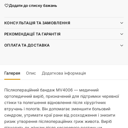
Додати до списку бажань
КОНСУЛЬТАЦІЯ ТА ЗАМОВЛЕННЯ
РЕКОМЕНДАЦІЇ ТА ГАРАНТІЯ
ОПЛАТА ТА ДОСТАВКА
Галерея
Опис
Додаткова інформація
Післяопераційний бандаж MV4006 — медичний
ортопедичний виріб, призначений для підтримки черевної
стінки та полегшення відновлення після хірургічних
втручань і пологів. Він допомагає зменшити больовий
синдром, утримати краї рани від розходження і знизити
ризик утворення післяопераційних гриж живота. Виріб
підходить як жінкам після кесаревого розтину чи