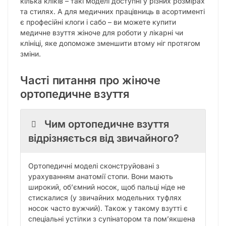
кілька кліків – такі моделі доступні у різних розмірах
та стилях. А для медичних працівниць в асортименті
є професійні клоги і сабо – ви можете купити
медичне взуття жіноче для роботи у лікарні чи
клініці, яке допоможе зменшити втому ніг протягом
зміни.
Часті питання про жіноче
ортопедичне взуття
Чим ортопедичне взуття
відрізняється від звичайного?
Ортопедичні моделі сконструйовані з
урахуванням анатомії стопи. Вони мають
широкий, об’ємний носок, щоб пальці ніде не
стискалися (у звичайних модельних туфлях
носок часто вужчий). Також у такому взутті є
спеціальні устілки з супінатором та пом’якшена