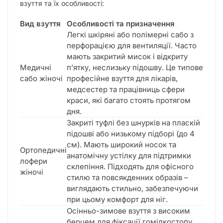
взуття та їх особливості:
Вид взуття
Особливості та призначення
Легкі шкіряні або полімерні сабо з
перфорацією для вентиляції. Часто
мають закритий мисок і відкриту
Медичні
п’ятку, неслизьку підошву. Це типове
сабо жіночі
професійне взуття для лікарів,
медсестер та працівниць сфери
краси, які багато стоять протягом
дня.
Закриті туфлі без шнурків на пласкій
підошві або низькому підборі (до 4
см). Мають широкий носок та
Ортопедичні
анатомічну устілку для підтримки
лофери
склепіння. Підходять для офісного
жіночі
стилю та повсякденних образів –
виглядають стильно, забезпечуючи
при цьому комфорт для ніг.
Осінньо-зимове взуття з високим
берцем для фіксації гомілкостопу.