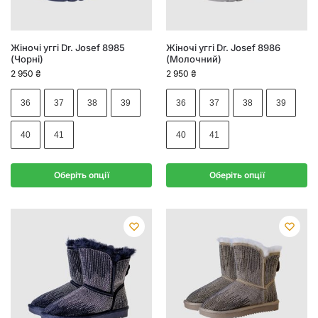
Жіночі уггі Dr. Josef 8985
Жіночі уггі Dr. Josef 8986
(Чорні)
(Молочний)
2 950
₴
2 950
₴
36
37
38
39
36
37
38
39
40
41
40
41
Оберіть опції
Оберіть опції