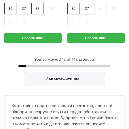
36
37
38
39
36
37
38
39
40
41
40
41
Оберіть опції
Оберіть опції
You've viewed
12
of 148 products
Завантажити ще...
Кожна жінка прагне виглядати елегантно, але тісні
підбори та незручне взуття нерідко обертаються
втомою і болем у ногах. Здоров’я стоп і спини багато
в чому залежить від того, яке взуття ви носите