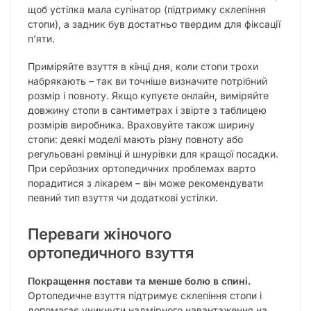
щоб устілка мала супінатор (підтримку склепіння
стопи), а задник був достатньо твердим для фіксації
п’яти.
Приміряйте взуття в кінці дня, коли стопи трохи
набрякають – так ви точніше визначите потрібний
розмір і повноту. Якщо купуєте онлайн, виміряйте
довжину стопи в сантиметрах і звірте з таблицею
розмірів виробника. Враховуйте також ширину
стопи: деякі моделі мають різну повноту або
регульовані ремінці й шнурівки для кращої посадки.
При серйозних ортопедичних проблемах варто
порадитися з лікарем – він може рекомендувати
певний тип взуття чи додаткові устілки.
Переваги жіночого
ортопедичного взуття
Покращення постави та менше болю в спині.
Ортопедичне взуття підтримує склепіння стопи і
допомагає уникнути надмірного навантаження на