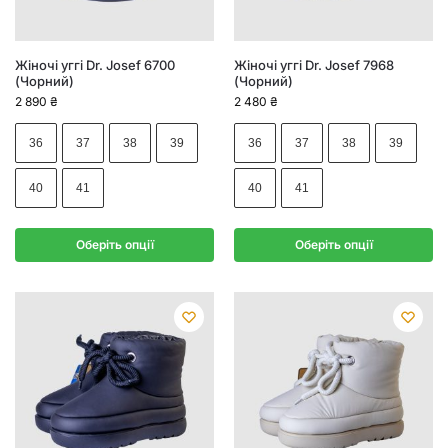
Жіночі уггі Dr. Josef 6700
Жіночі уггі Dr. Josef 7968
(Чорний)
(Чорний)
2 890
₴
2 480
₴
36
37
38
39
36
37
38
39
40
41
40
41
Оберіть опції
Оберіть опції