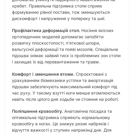
хребет. Правильна підтримка стопи сприяє
формуванню рівної постави, тож зменшуються
дискомфорт і напруження у попереку та шиї.
Профілактика деформацій стоп.
Носіння якісних
ортопедичних моделей допомагає запобігти
розвитку плоскостопості, п’яткової шпори,
вальгусної деформації та появі мозолів. Спеціальна
підошва знімає зайвий тиск із проблемних зон стопи
і захищає їх від перевантаження та травм.
Комфорт і зменшення втоми.
Спроєктовані з
урахуванням біомеханіки устілки та амортизація
підошви забезпечують максимальний комфорт під
час руху. У такому взутті ноги менше втомлюються
навіть після цілого дня ходьби чи стояння на роботі.
Поліпшення кровообігу.
Анатомічна посадка та
оптимальна підтримка сприяють нормальному
кровообігу в ногах. Це знижує ризик набряків і
відчуття важкості у ступнях наприкінці дня. Для