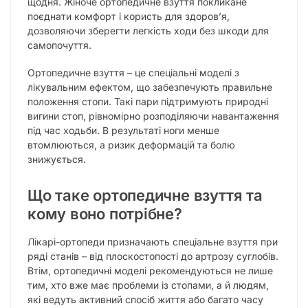
щодня. Жіноче ортопедичне взуття покликане
поєднати комфорт і користь для здоров’я,
дозволяючи зберегти легкість ходи без шкоди для
самопочуття.
Ортопедичне взуття – це спеціальні моделі з
лікувальним ефектом, що забезпечують правильне
положення стопи. Такі пари підтримують природні
вигини стоп, рівномірно розподіляючи навантаження
під час ходьби. В результаті ноги менше
втомлюються, а ризик деформацій та болю
знижується.
Що таке ортопедичне взуття та
кому воно потрібне?
Лікарі-ортопеди призначають спеціальне взуття при
ряді станів – від плоскостопості до артрозу суглобів.
Втім, ортопедичні моделі рекомендуються не лише
тим, хто вже має проблеми із стопами, а й людям,
які ведуть активний спосіб життя або багато часу