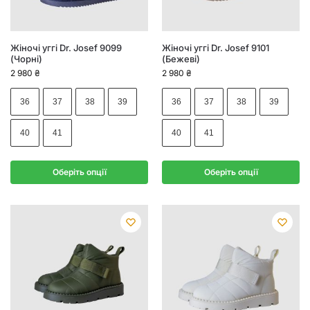
Жіночі уггі Dr. Josef 9099
Жіночі уггі Dr. Josef 9101
(Чорні)
(Бежеві)
2 980
₴
2 980
₴
36
37
38
39
36
37
38
39
40
41
40
41
Оберіть опції
Оберіть опції