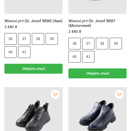
Жіночі уггі Dr. Josef 9696 (Хакі)
Жіночі уггі Dr. Josef 9697
(Молочний)
2 480
₴
2 480
₴
36
37
38
39
36
37
38
39
40
41
40
41
Оберіть опції
Оберіть опції