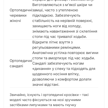
Виготовляються з м’якої шкіри чи
Ортопедичні
замші, часто з утепленою
черевики
підкладкою. Забезпечують
жіночі
стабільність на нерівній поверхні,
захищають ноги від холоду,
знімають навантаження зі склепіння
стопи під час тривалої ходьби.
Відкрите літнє взуття з
регульованими ремінцями.
Анатомічна устілка повторює вигини
стопи та амортизує під час ходьби.
Ортопедичні
Сандалі забезпечують ногам
сандалі
«дихання» у спеку та підходять для
щоденного носіння влітку,
дозволяючи з комфортом долати
значні відстані.
Звичайно, існують і ортопедичні кросівки – такі
моделі часто фіксуються на нозі зручними
застібками-липучками та мають гнучку