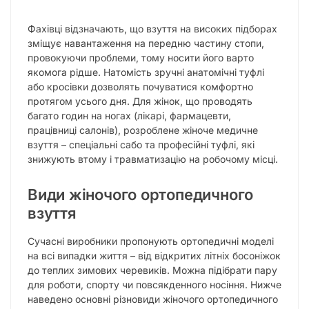
Фахівці відзначають, що взуття на високих підборах
зміщує навантаження на передню частину стопи,
провокуючи проблеми, тому носити його варто
якомога рідше. Натомість зручні анатомічні туфлі
або кросівки дозволять почуватися комфортно
протягом усього дня. Для жінок, що проводять
багато годин на ногах (лікарі, фармацевти,
працівниці салонів), розроблене жіноче медичне
взуття – спеціальні сабо та професійні туфлі, які
знижують втому і травматизацію на робочому місці.
Види жіночого ортопедичного
взуття
Сучасні виробники пропонують ортопедичні моделі
на всі випадки життя – від відкритих літніх босоніжок
до теплих зимових черевиків. Можна підібрати пару
для роботи, спорту чи повсякденного носіння. Нижче
наведено основні різновиди жіночого ортопедичного