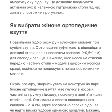
амортизуючу підошву. Це дозволяє поєднувати
активний рух із належною підтримкою стопи під час
занять спортом чи прогулянок.
Як вибрати жіноче ортопедичне
взуття
Правильний підбір розміру – ключовий момент при
купівлі взуття. Ортопедичні туфлі мають відповідати
довжині стопи, але з невеликим запасом (~0,5–1 см)
для свободи пальців. Важливо, щоб носок не стискав
передню частину стопи – моделі з широким носком
кращі, оскільки не провокують появи «кісточки» чи
мозолів.
Окрім розміру, зверніть увагу на конструкцію пари.
Якісне ортопедичне взуття має гнучку в носовій
частині та пружну підошву, посилену в зоні п’яти для
стабільності. Оптимальна висота повсякденного
каблука – 2–4 см, адже абсолютно плоска підошва
чи надто високі підбори однаково шкідливі. Бажано,