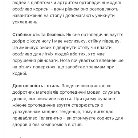
людей з діабетом чи артритом ортопедичні моделі
особливо корисні – вони рівномірно розподіляють
навантаження на стопу і допомагають уникнути
ускладнень.
Стабільність та безпека.
Якісне ортопедичне взуття
добре фіксує ногу і має неслизьку, стійку підошву.
Це зменшує ризик підвернути стопу чи впасти,
особливо для літніх людей або тих, хто має
порушення рівноваги. Нога почувається впевненіше
на різних поверхнях, що запобігає травмам при
ходьбі.
Довговічність і стиль.
Завдяки використанню
добротних матеріалів ортопедичні моделі служать
довше, ніж звичайне взуття. При цьому сучасне
жіноче ортопедичне взуття створюється з
урахуванням модних тенденцій, тому виглядає
привабливо і елегантно – ви отримуєте користь для
здоров’я без компромісів в стилі.