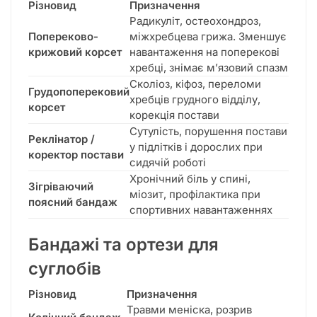
Різновид
Призначення
Радикуліт, остеохондроз,
Попереково-
міжхребцева грижа. Зменшує
крижовий корсет
навантаження на поперекові
хребці, знімає м’язовий спазм
Сколіоз, кіфоз, переломи
Грудопоперековий
хребців грудного відділу,
корсет
корекція постави
Сутулість, порушення постави
Реклінатор /
у підлітків і дорослих при
коректор постави
сидячій роботі
Хронічний біль у спині,
Зігріваючий
міозит, профілактика при
поясний бандаж
спортивних навантаженнях
Бандажі та ортези для
суглобів
Різновид
Призначення
Травми меніска, розрив