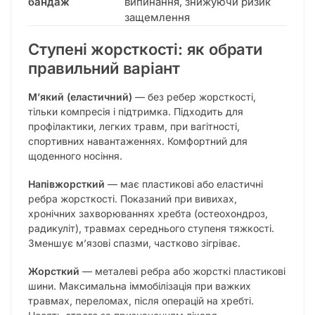
бандаж
випинання, знижуючи ризик
защемлення
Ступені жорсткості: як обрати
правильний варіант
М’який (еластичний)
— без ребер жорсткості,
тільки компресія і підтримка. Підходить для
профілактики, легких травм, при вагітності,
спортивних навантаженнях. Комфортний для
щоденного носіння.
Напівжорсткий
— має пластикові або еластичні
ребра жорсткості. Показаний при вивихах,
хронічних захворюваннях хребта (остеохондроз,
радикуліт), травмах середнього ступеня тяжкості.
Зменшує м’язові спазми, частково зігріває.
Жорсткий
— металеві ребра або жорсткі пластикові
шини. Максимальна іммобілізація при важких
травмах, переломах, після операцій на хребті.