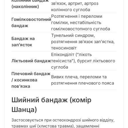
Колінний бандаж
зв’язок, артрит, артроз
(наколінник)
колінного суглоба
Розтягнення і переломи
Гомілковостопний
гомілки, нестабільність
бандаж
гомілковостопного суглоба
Тунельний синдром,
Бандаж на
розтягнення зв’язок зап’ястка,
зап’ясток
теносиновіт
Епіконділіт (“лікоть
Ліктьовий бандаж
тенісиста”), бурсит ліктьового
суглоба
Плечовий бандаж
Вивих плеча, переломи та
/ косинкова
розтягнення плечового пояса
пов’язка
Шийний бандаж (комір
Шанца)
Застосовується при остеохондрозі шийного відділу,
травмах шиї (хлистова травма), защемленні