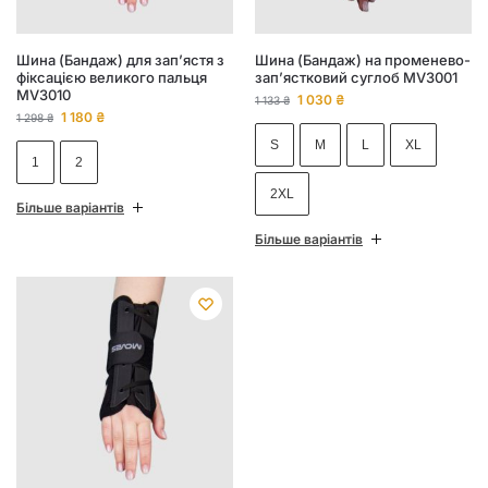
Шина (Бандаж) для зап’ястя з
Шина (Бандаж) на променево-
фіксацією великого пальця
зап’ястковий суглоб MV3001
MV3010
1 030
₴
1 133
₴
1 180
₴
1 298
₴
S
M
L
XL
1
2
2XL
Більше варіантів
Більше варіантів