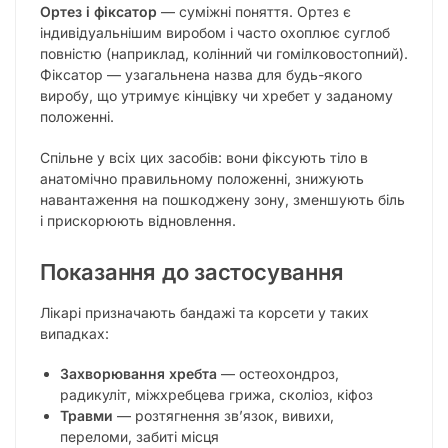
Ортез і фіксатор
— суміжні поняття. Ортез є
індивідуальнішим виробом і часто охоплює суглоб
повністю (наприклад, колінний чи гомілковостопний).
Фіксатор — узагальнена назва для будь-якого
виробу, що утримує кінцівку чи хребет у заданому
положенні.
Спільне у всіх цих засобів: вони фіксують тіло в
анатомічно правильному положенні, знижують
навантаження на пошкоджену зону, зменшують біль
і прискорюють відновлення.
Показання до застосування
Лікарі призначають бандажі та корсети у таких
випадках:
Захворювання хребта
— остеохондроз,
радикуліт, міжхребцева грижа, сколіоз, кіфоз
Травми
— розтягнення зв’язок, вивихи,
переломи, забиті місця