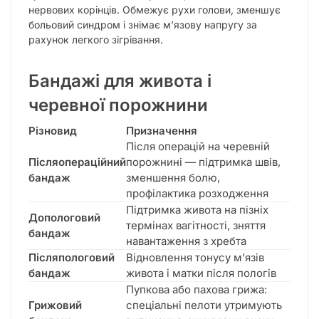
нервових корінців. Обмежує рухи голови, зменшує
больовий синдром і знімає м’язову напругу за
рахунок легкого зігрівання.
Бандажі для живота і
черевної порожнини
Різновид
Призначення
Після операцій на черевній
Післяопераційний
порожнині — підтримка швів,
бандаж
зменшення болю,
профілактика розходження
Підтримка живота на пізніх
Допологовий
термінах вагітності, зняття
бандаж
навантаження з хребта
Післяпологовий
Відновлення тонусу м’язів
бандаж
живота і матки після пологів
Пупкова або пахова грижа:
Грижовий
спеціальні пелоти утримують