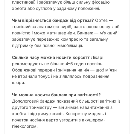
пластикові) і забезпечує більш сильну фіксацію
хребта або суглоба у заданому положенні.
Чим відрізняється бандаж від ортеза?
Ортез —
точніший за анатомією виріб, часто охоплює суглоб
повністю і може мати шарніри. Бандаж — м’якший і
забезпечує переважно компресію та загальну
підтримку без повної іммобілізації.
Скільки часу можна носити корсет?
Лікарі
рекомендують не більше 4–6 годин поспіль.
Обов’язкові перерви і знімання на ніч — щоб м’язи
не втрачали тонус і не з’являлось подразнення
шкіри.
Чи можна носити бандаж при вагітності?
Допологовий бандаж показаний більшості вагітних із
другого триместру — він знімає навантаження з
хребта і підтримує живіт. Конкретну модель і
початок носіння варто узгодити з акушером-
гінекологом.